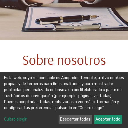
Sobre nosotros
Esta web, cuyo responsable es Abogados Tenerife, utiliza cookies
propias y de terceros para fines analíticos y para mostrarte
publicidad personalizada en base a un perfil elaborado a partir de
Contamos con más de 25 años de experiencia en el
tus hábitos de navegación (por ejemplo, páginas visitadas).
estudio y ejercicio de estas distintas ramas jurídicas,
Puedes aceptarlas todas, rechazarlas o ver más información y
desde que comenzamos nuestra andadura en el año
configurar tus preferencias pulsando en "Quiero elegir".
1991, hemos prestado asesoramiento a particulares y
empresas radicadas en Las Islas Canarias y en la
Quiero elegir
Descartar todas
Aceptar todo
Península.